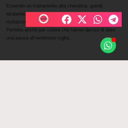
Essendo un trattamento alla cheratina, quindi
idratante, le ciglia che sono sfibrate e secche si
NaN%
rivitalizzeranno e risulteranno più sane.
Perfetto anche per coloro che hanno deciso di dare
una pausa all’extension ciglia.