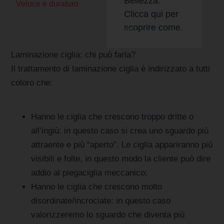
Bellezza.
Veloce e duraturo
Clicca qui per
Diventa
scoprire come.
Specialista
Beauty
Laminazione ciglia: chi può farla?
Diventa
Il trattamento di laminazione ciglia è indirizzato a tutti
Specialista
coloro che:
Beauty sulla
prima
Hanno le ciglia che crescono troppo dritte o
piattaforma
all’ingiù: in questo caso si crea uno sguardo più
italiana di
attraente e più “aperto”. Le ciglia appariranno più
Bellezza a
Domicilio.
visibili e folte, in questo modo la cliente può dire
addio al piegaciglia meccanico;
SCOPRI
Hanno le ciglia che crescono molto
DI PIÙ
disordinate/incrociate: in questo caso
valorizzeremo lo sguardo che diventa più