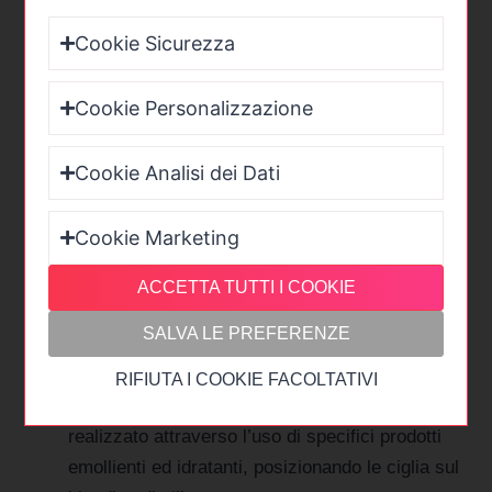
Il trattamento della laminazione ciglia include 5 step,
per una durata complessiva di circa 60 minuti,
Cookie Sicurezza
durante i quali starete comodamente sdraiate su un
lettino.
Cookie Personalizzazione
Cookie Analisi dei Dati
I passaggi per una corretta laminazione ciglia sono i
seguenti:
Cookie Marketing
Pulizia: per una buona riuscita del trattamento è
ACCETTA TUTTI I COOKIE
fondamentale preparare la zona da trattare,
SALVA LE PREFERENZE
eseguendo un buon demaquillage per eliminare
ogni residuo di trucco o impurità.
RIFIUTA I COOKIE FACOLTATIVI
Curvatura: il trattamento incurvante viene
realizzato attraverso l’uso di specifici prodotti
emollienti ed idratanti, posizionando le ciglia sul