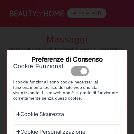
ACCEDI ALL'APP
Massaggi
Massaggi rilassanti, terapeutici e con olii essenziali.
Scopri tutte le tipologie di messaggi e le migliori
Preferenze di Consenso
attrezzature disponibili sul mercato.
Cookie Funzionali
I cookie funzionali sono cookie necessari al
funzionamento tecnico del sito web che stai
visualizzando. Il sito web non è in grado di funzionare
correttamente senza questi cookie.
Contenuti Recenti
Cookie Sicurezza
Cookie Personalizzazione